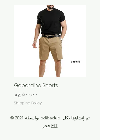
يكون العنصر الخاص بك في نفس
الحالة التي استلمته بها ، غير ملبوس أو
غير مستخدم ، مع العلامات ، وفي
عبوته الأصلية.
ستحتاج أيضًا إلى إيصال أو إثبات
الشراء.
Gabardine Shorts
السعر
Shipping Policy
© 2021 بواسطة odibaclub. تم إنشاؤها بكل
EIT
فخر