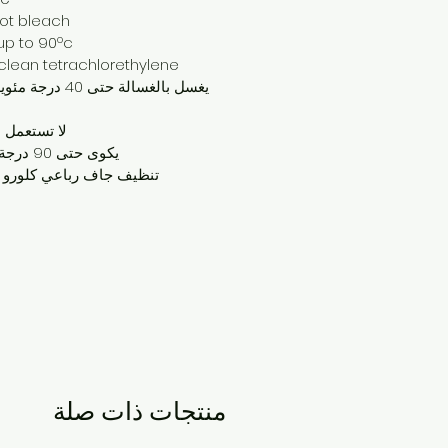
ot bleach .
up to 90ºc .
clean tetrachlorethylene .
يغسل بالغسالة حتى 40 در
لا تستعمل م
يكوى حتى 90 درجة مئوية.
تنظيف جاف رباعي كلورو إي
منتجات ذات صلة