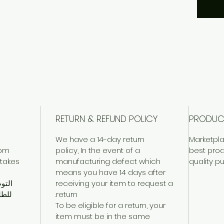
RETURN & REFUND POLICY
PRODUC
e
We have a 14-day return
Marketpla
rom
policy, In the event of a
best prod
 takes
manufacturing defect which
quality p
means you have 14 days after
receiving your item to request a
التو
return.
To be eligible for a return, your
item must be in the same