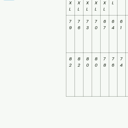
X
X
X
X
X
L
L
L
L
L
L
7
7
7
7
6
6
6
9
6
3
0
7
4
1
8
8
8
8
7
7
7
2
2
0
0
8
6
4