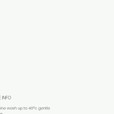
 INFO
ne wash up to 40ºc gentle
 .