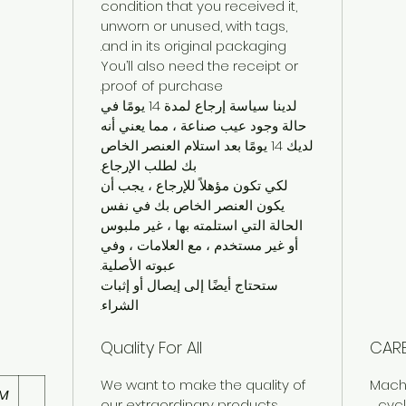
condition that you received it,
unworn or unused, with tags,
and in its original packaging.
You’ll also need the receipt or
proof of purchase.
لدينا سياسة إرجاع لمدة 14 يومًا في
حالة وجود عيب صناعة ، مما يعني أنه
لديك 14 يومًا بعد استلام العنصر الخاص
بك لطلب الإرجاع.
لكي تكون مؤهلاً للإرجاع ، يجب أن
يكون العنصر الخاص بك في نفس
الحالة التي استلمته بها ، غير ملبوس
أو غير مستخدم ، مع العلامات ، وفي
عبوته الأصلية.
ستحتاج أيضًا إلى إيصال أو إثبات
الشراء.
Quality For All
CARE
We want to make the quality of
Machi
M
our extraordinary products
cycle